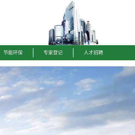
节能环保
专家登记
人才招聘