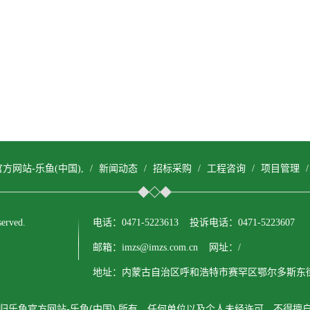
方网站-乐鱼(中国),
/
新闻动态
/
招标采购
/
工程咨询
/
项目管理
erved.
电话：0471-5223613 投诉电话：0471-5223607
邮箱：imzs@imzs.com.cn 网址：/
地址：内蒙古自治区呼和浩特市赛罕区鄂尔多斯东街
归乐鱼官方网站-乐鱼(中国),所有，任何单位以及个人未经许可，不得擅