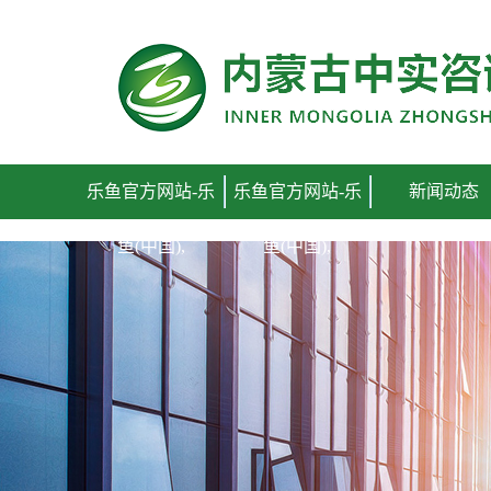
乐鱼官方网站-乐
乐鱼官方网站-乐
新闻动态
鱼(中国),
鱼(中国),