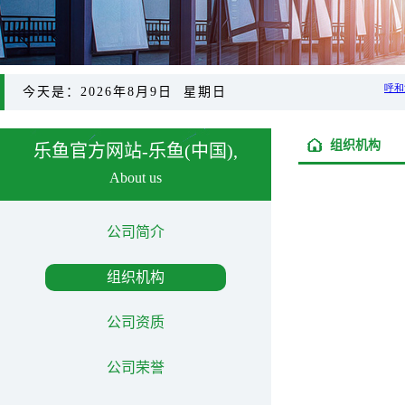
今天是：2026年8月9日 星期日
组织机构
乐鱼官方网站-乐鱼(中国),
About us
公司简介
组织机构
公司资质
公司荣誉