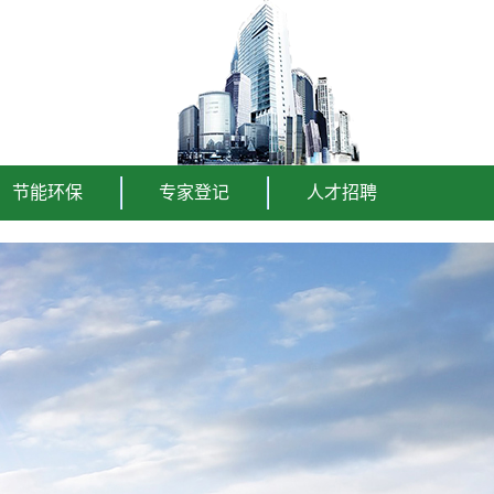
节能环保
专家登记
人才招聘