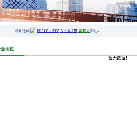
行业地位
暂无数据！