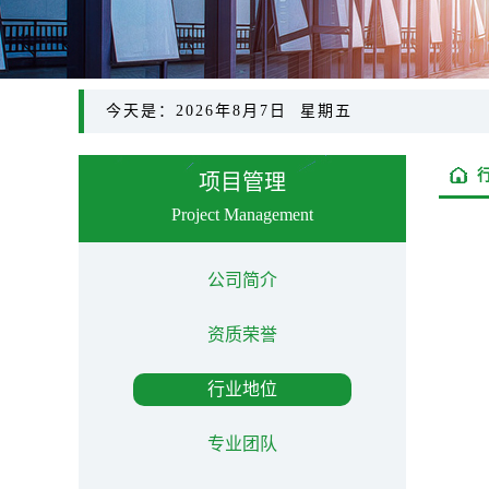
今天是：2026年8月7日 星期五
项目管理
Project Management
公司简介
资质荣誉
行业地位
专业团队