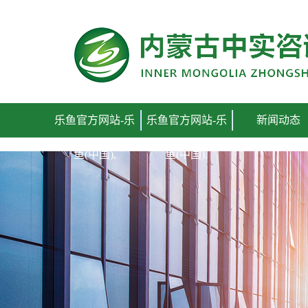
乐鱼官方网站-乐
乐鱼官方网站-乐
新闻动态
鱼(中国),
鱼(中国),