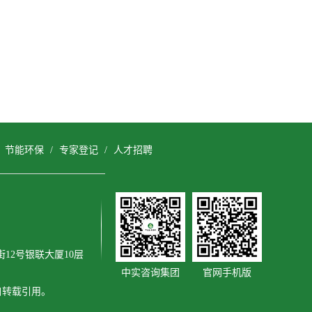
/
节能环保
/
专家登记
/
人才招聘
12号银联大厦10层
中实咨询集团
官网手机版
自转载引用。