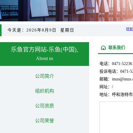
今天是：2026年8月9日 星期日
联系我们
乐鱼官方网站-乐鱼(中国),
About us
电话：0471-52236
投诉电话：0471-52
公司简介
邮箱：imzs@imzs.c
网址：/
组织机构
地址：呼和浩特市
公司资质
公司荣誉