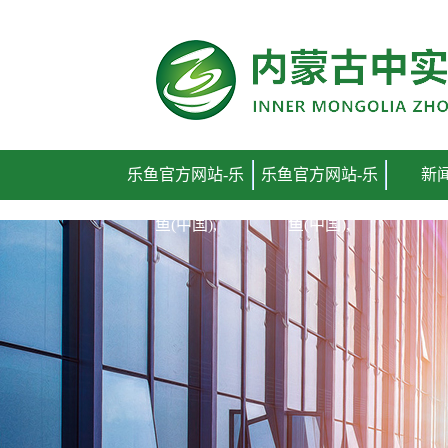
乐鱼官方网站-乐
乐鱼官方网站-乐
新
鱼(中国),
鱼(中国),