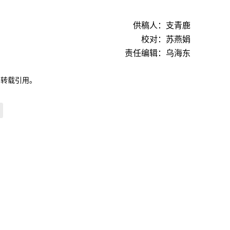
供稿人：支青鹿
校对：苏燕娟
责任编辑：乌海东
自转载引用。