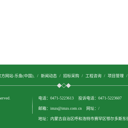
方网站-乐鱼(中国),
/
新闻动态
/
招标采购
/
工程咨询
/
项目管理
erved.
电话：0471-5223613 投诉电话：0471-5223607
邮箱：imzs@imzs.com.cn 网址：/
地址：内蒙古自治区呼和浩特市赛罕区鄂尔多斯东街