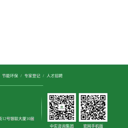
/
节能环保
/
专家登记
/
人才招聘
12号银联大厦10层
中实咨询集团
官网手机版