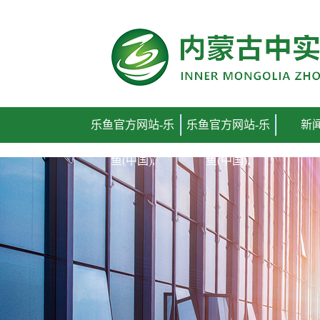
乐鱼官方网站-乐
乐鱼官方网站-乐
新
鱼(中国),
鱼(中国),