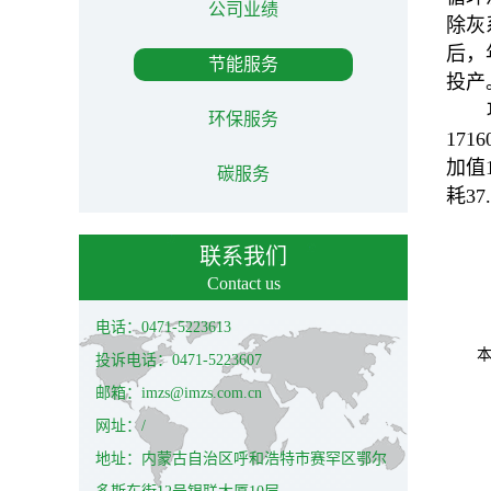
公司业绩
除灰
后，年
节能服务
投产
环保服务
171
加值
碳服务
耗3
联系我们
Contact us
电话：0471-5223613
投诉电话：0471-5223607
邮箱：imzs@imzs.com.cn
网址：/
地址：内蒙古自治区呼和浩特市赛罕区鄂尔