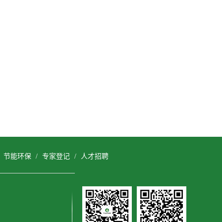
/
节能环保
/
专家登记
/
人才招聘