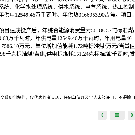
系统、化学水处理系统、供水系统、电气系统、热工控制
供电12549.46万千瓦时、年供热3166953.90吉焦。项
。
项目建成投产后，年综合能源消费量为30188.57吨标准煤(当
60.63万千瓦时，年供电量12549.46万千瓦时，年用电量46
17586.10万元。单位增加值能耗1.72吨标准煤/万元(当量
7.98千克标准煤/吉焦,供电标煤耗151.24克标准煤/千瓦时,
本文系原创稿件，仅代表作者立场，任何单位以及个人未经许可，不得擅