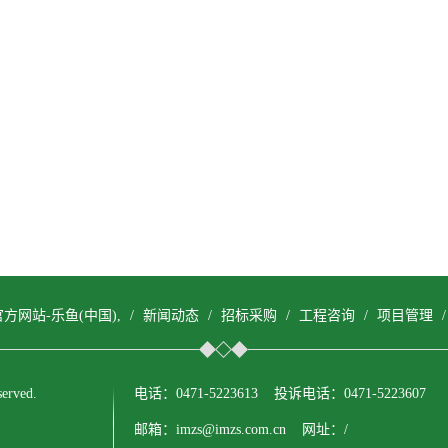
方网站-乐鱼(中国),
/
新闻动态
/
招标采购
/
工程咨询
/
项目管理
erved.
电话：0471-5223613 投诉电话：0471-5223607
邮箱：imzs@imzs.com.cn 网址：/