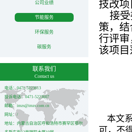
技改项
公司业绩
接受
节能服务
策，结
环保服务
行评审
碳服务
该项目
联系我们
Contact us
电话：0471-5223613
投诉电话：0471-5223607
邮箱：imzs@imzs.com.cn
网址：/
本文
地址：内蒙古自治区呼和浩特市赛罕区鄂尔
可，不